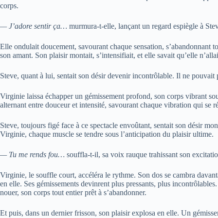
corps.
— J’adore sentir ça…
murmura-t-elle, lançant un regard espiègle à Ste
Elle ondulait doucement, savourant chaque sensation, s’abandonnant tota
son amant. Son plaisir montait, s’intensifiait, et elle savait qu’elle n’al
Steve, quant à lui, sentait son désir devenir incontrôlable. Il ne pouvai
Virginie laissa échapper un gémissement profond, son corps vibrant sous l
alternant entre douceur et intensité, savourant chaque vibration qui se r
Steve, toujours figé face à ce spectacle envoûtant, sentait son désir mon
Virginie, chaque muscle se tendre sous l’anticipation du plaisir ultime.
— Tu me rends fou…
souffla-t-il, sa voix rauque trahissant son excitati
Virginie, le souffle court, accéléra le rythme. Son dos se cambra davan
en elle. Ses gémissements devinrent plus pressants, plus incontrôlables. 
nouer, son corps tout entier prêt à s’abandonner.
Et puis, dans un dernier frisson, son plaisir explosa en elle. Un gémiss