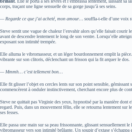
brillant
. Elle le porta à ses lèvres et l’embrassa lentement, laissant sa 
corps, traçant une ligne sensuelle de sa gorge jusqu’à ses seins.
— Regarde ce que j’ai acheté, mon amour…
souffla-t-elle d’une voix 
Steve sentit une vague de chaleur l’envahir alors qu’elle faisait courir le
avant de descendre lentement le long de son ventre. Lorsqu’elle atteignit
exposant son intimité trempée.
Elle alluma le vibromasseur, et un léger bourdonnement emplit la pièce.
vibrante sur son clitoris, déclenchant un frisson qui la fit arquer le dos.
— Mmmh… c’est tellement bon…
Elle fit glisser l’objet en cercles lents sur son point sensible, gémissant
commencèrent à onduler instinctivement, cherchant encore plus de contac
Steve ne quittait pas Virginie des yeux, hypnotisé par la manière dont el
regard. Puis, dans un mouvement félin, elle se retourna lentement sur l
ses fesses.
Elle passa une main sur sa peau frissonnante, glissant sensuellement le l
vibromasseur vers son intimité brûlante. Un soupir d’extase s’échappa de