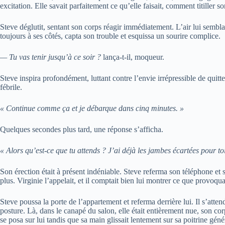
excitation. Elle savait parfaitement ce qu’elle faisait, comment titiller s
Steve déglutit, sentant son corps réagir immédiatement. L’air lui semblait
toujours à ses côtés, capta son trouble et esquissa un sourire complice.
— Tu vas tenir jusqu’à ce soir ?
lança-t-il, moqueur.
Steve inspira profondément, luttant contre l’envie irrépressible de quit
fébrile.
« Continue comme ça et je débarque dans cinq minutes. »
Quelques secondes plus tard, une réponse s’afficha.
« Alors qu’est-ce que tu attends ? J’ai déjà les jambes écartées pour toi
Son érection était à présent indéniable. Steve referma son téléphone et
plus. Virginie l’appelait, et il comptait bien lui montrer ce que provoqu
Steve poussa la porte de l’appartement et referma derrière lui. Il s’atten
posture. Là, dans le canapé du salon, elle était entièrement nue, son cor
se posa sur lui tandis que sa main glissait lentement sur sa poitrine géné