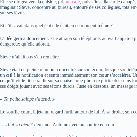
Elle se dirigea vers la cuisine, prit
un café
, puis s’installa sur le canapé
imaginait Steve, concentré au bureau, entouré de ses collègues, totaleme
sur ses lèvres.
Et s’il savait dans quel état elle était en ce moment même ?
L’idée germa doucement. Elle attrapa son téléphone, activa l’appareil p
dangereux qu’elle adorait.
Steve n’allait pas s’en remettre.
Steve était en pleine réunion, concentré sur son écran, lorsque son télép
un œil à la notification et sentit immédiatement son cœur s’accélérer.
ce qu’il vit le fit se raidir sur sa chaise : une photo explicite des seins 
ses doigts jouant avec ses tétons durcis. Juste en dessous, un message i
« Ta petite salope t’attend. »
Le souffle court, il jeta un regard furtif autour de lui. À sa droite, son c
— Tout va bien ?
demanda Antoine avec un sourire en coin.