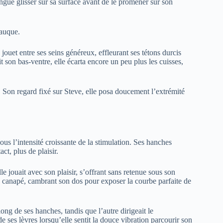
langue glisser sur sa surface avant de le promener sur son
rauque.
 jouet entre ses seins généreux, effleurant ses tétons durcis
 son bas-ventre, elle écarta encore un peu plus les cuisses,
 Son regard fixé sur Steve, elle posa doucement l’extrémité
 sous l’intensité croissante de la stimulation. Ses hanches
t, plus de plaisir.
le jouait avec son plaisir, s’offrant sans retenue sous son
e canapé, cambrant son dos pour exposer la courbe parfaite de
ong de ses hanches, tandis que l’autre dirigeait le
 ses lèvres lorsqu’elle sentit la douce vibration parcourir son