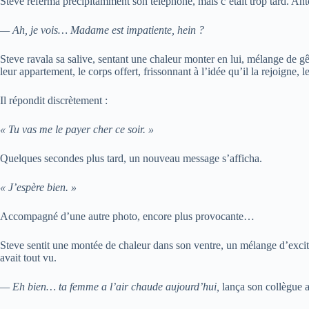
Steve referma précipitamment son téléphone, mais c’était trop tard. Antoi
— Ah, je vois… Madame est impatiente, hein ?
Steve ravala sa salive, sentant une chaleur monter en lui, mélange de g
leur appartement, le corps offert, frissonnant à l’idée qu’il la rejoigne, l
Il répondit discrètement :
« Tu vas me le payer cher ce soir. »
Quelques secondes plus tard, un nouveau message s’afficha.
« J’espère bien. »
Accompagné d’une autre photo, encore plus provocante…
Steve sentit une montée de chaleur dans son ventre, un mélange d’excitat
avait tout vu.
— Eh bien… ta femme a l’air chaude aujourd’hui,
lança son collègue a