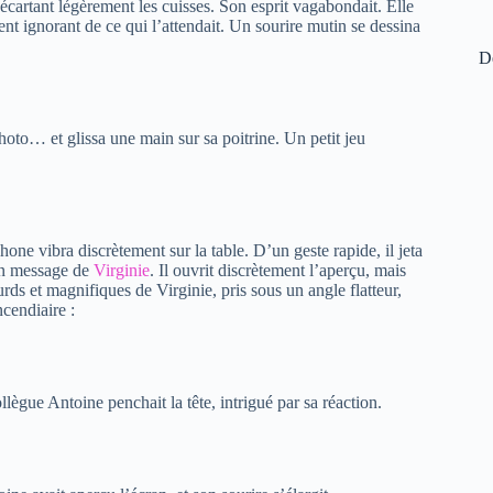
, écartant légèrement les cuisses. Son esprit vagabondait. Elle
nt ignorant de ce qui l’attendait. Un sourire mutin se dessina
De
hoto… et glissa une main sur sa poitrine. Un petit jeu
hone vibra discrètement sur la table. D’un geste rapide, il jeta
 Un message de
Virginie
. Il ouvrit discrètement l’aperçu, mais
lourds et magnifiques de Virginie, pris sous un angle flatteur,
ncendiaire :
ollègue Antoine penchait la tête, intrigué par sa réaction.