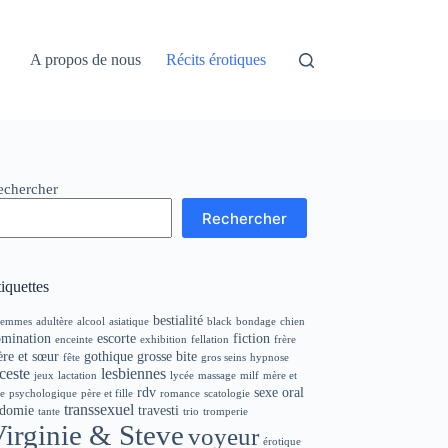
A propos de nous
Récits érotiques
echercher
Rechercher
iquettes
bestialité
femmes
adultère
alcool
asiatique
black
bondage
chien
mination
escorte
fiction
enceinte
exhibition
fellation
frère
ère et sœur
gothique
grosse bite
fête
gros seins
hypnose
ceste
lesbiennes
jeux
lactation
lycée
massage
milf
mère et
rdv
sexe oral
le
psychologique
père et fille
romance
scatologie
transsexuel
odomie
travesti
tante
trio
tromperie
irginie & Steve
voyeur
érotique