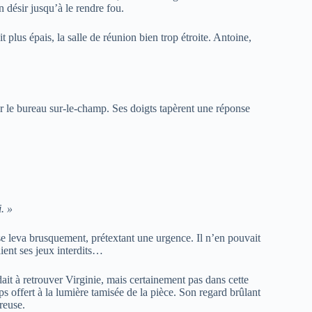
on désir jusqu’à le rendre fou.
 plus épais, la salle de réunion bien trop étroite. Antoine,
ter le bureau sur-le-champ. Ses doigts tapèrent une réponse
. »
 se leva brusquement, prétextant une urgence. Il n’en pouvait
aient ses jeux interdits…
dait à retrouver Virginie, mais certainement pas dans cette
ps offert à la lumière tamisée de la pièce. Son regard brûlant
reuse.