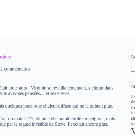
rginie
R
2 commentaires
Ét
ait toute autre. Virginie se réveilla lentement, s’étirant dans
t seule avec ses pensées… et ses envies.
2 
do
uis quelques jours, une chaleur diffuse qui ne la quittait plus.
fr
in
l’air du matin. D’habitude, elle aurait enfilé un peignoir, mais
fil
s
rue par le regard invisible de Steve, l’excitait encore plus.
V