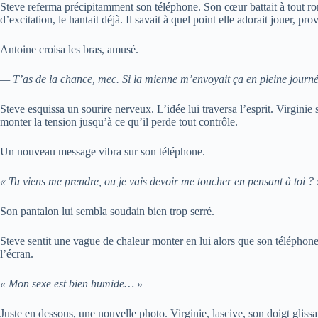
Steve referma précipitamment son téléphone. Son cœur battait à tout ro
d’excitation, le hantait déjà. Il savait à quel point elle adorait jouer, p
Antoine croisa les bras, amusé.
— T’as de la chance, mec. Si la mienne m’envoyait ça en pleine journée,
Steve esquissa un sourire nerveux. L’idée lui traversa l’esprit. Virgin
monter la tension jusqu’à ce qu’il perde tout contrôle.
Un nouveau message vibra sur son téléphone.
« Tu viens me prendre, ou je vais devoir me toucher en pensant à toi ? 
Son pantalon lui sembla soudain bien trop serré.
Steve sentit une vague de chaleur monter en lui alors que son téléphone 
l’écran.
« Mon sexe est bien humide… »
Juste en dessous, une nouvelle photo. Virginie, lascive, son doigt glissan