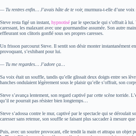
— Tu rentres enfin… J’avais hâte de te voir,
murmura-t-elle d’une voix 
Steve resta figé un instant,
hypnotisé
par le spectacle qui s’offrait à lui.
caressant, les malaxant avec une gourmandise assumée. Son autre main 
effleurant son clitoris gonflé sous ses propres caresses.
Un frisson parcourut Steve. Il sentit son désir monter instantanément en
provoquant, s’exhibant pour lui.
— Tu me regardes… J’adore ça…
Sa voix était un souffle, tandis qu’elle glissait deux doigts entre ses lèv
hanches ondulaient légèrement sous le plaisir qu’elle s’offrait, son cor
Steve s’avança lentement, son regard captivé par cette scène torride. L’ex
qu’il ne pourrait pas résister bien longtemps…
Steve s’adossa contre le mur, captivé par le spectacle qui se déroulait so
caresser sans retenue, son souffle se faisant plus saccader à mesure que 
Puis, avec un sourire provocant, elle tendit la main et attrapa un objet 