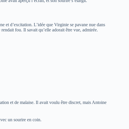
ne avait aperçu l’écran, et son sourire s’élargit.
êne et d’excitation. L’idée que Virginie se pavane nue dans
e rendait fou. Il savait qu’elle adorait être vue, admirée.
ion et de malaise. Il avait voulu être discret, mais Antoine
vec un sourire en coin.