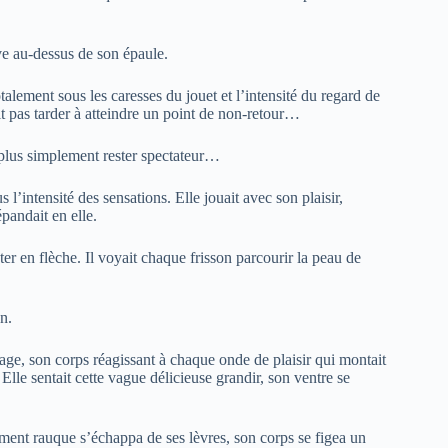
ve au-dessus de son épaule.
lement sous les caresses du jouet et l’intensité du regard de
lait pas tarder à atteindre un point de non-retour…
t plus simplement rester spectateur…
’intensité des sensations. Elle jouait avec son plaisir,
épandait en elle.
ter en flèche. Il voyait chaque frisson parcourir la peau de
on.
tage, son corps réagissant à chaque onde de plaisir qui montait
Elle sentait cette vague délicieuse grandir, son ventre se
ement rauque s’échappa de ses lèvres, son corps se figea un