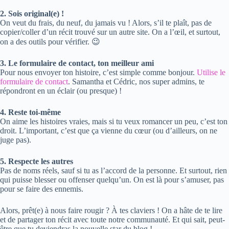
2. Sois original(e) !
On veut du frais, du neuf, du jamais vu ! Alors, s’il te plaît, pas de
copier/coller d’un récit trouvé sur un autre site. On a l’œil, et surtout,
on a des outils pour vérifier. 😉
3. Le formulaire de contact, ton meilleur ami
Pour nous envoyer ton histoire, c’est simple comme bonjour.
Utilise le
formulaire de contact
. Samantha et Cédric, nos super admins, te
répondront en un éclair (ou presque) !
4. Reste toi-même
On aime les histoires vraies, mais si tu veux romancer un peu, c’est ton
droit. L’important, c’est que ça vienne du cœur (ou d’ailleurs, on ne
juge pas).
5. Respecte les autres
Pas de noms réels, sauf si tu as l’accord de la personne. Et surtout, rien
qui puisse blesser ou offenser quelqu’un. On est là pour s’amuser, pas
pour se faire des ennemis.
Alors, prêt(e) à nous faire rougir ? À tes claviers ! On a hâte de te lire
et de partager ton récit avec toute notre communauté. Et qui sait, peut-
être que tu deviendras la nouvelle star du blog !