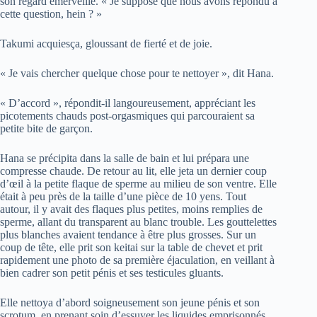
son regard émerveillé. « Je suppose que nous avons répondu à
cette question, hein ? »
Takumi acquiesça, gloussant de fierté et de joie.
« Je vais chercher quelque chose pour te nettoyer », dit Hana.
« D’accord », répondit-il langoureusement, appréciant les
picotements chauds post-orgasmiques qui parcouraient sa
petite bite de garçon.
Hana se précipita dans la salle de bain et lui prépara une
compresse chaude. De retour au lit, elle jeta un dernier coup
d’œil à la petite flaque de sperme au milieu de son ventre. Elle
était à peu près de la taille d’une pièce de 10 yens. Tout
autour, il y avait des flaques plus petites, moins remplies de
sperme, allant du transparent au blanc trouble. Les gouttelettes
plus blanches avaient tendance à être plus grosses. Sur un
coup de tête, elle prit son keitai sur la table de chevet et prit
rapidement une photo de sa première éjaculation, en veillant à
bien cadrer son petit pénis et ses testicules gluants.
Elle nettoya d’abord soigneusement son jeune pénis et son
scrotum, en prenant soin d’essuyer les liquides emprisonnés