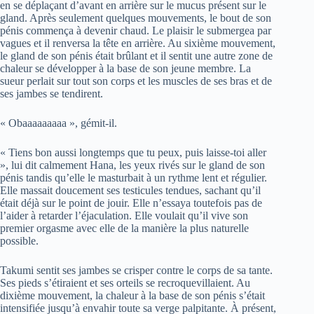
en se déplaçant d’avant en arrière sur le mucus présent sur le
gland. Après seulement quelques mouvements, le bout de son
pénis commença à devenir chaud. Le plaisir le submergea par
vagues et il renversa la tête en arrière. Au sixième mouvement,
le gland de son pénis était brûlant et il sentit une autre zone de
chaleur se développer à la base de son jeune membre. La
sueur perlait sur tout son corps et les muscles de ses bras et de
ses jambes se tendirent.
« Obaaaaaaaaa », gémit-il.
« Tiens bon aussi longtemps que tu peux, puis laisse-toi aller
», lui dit calmement Hana, les yeux rivés sur le gland de son
pénis tandis qu’elle le masturbait à un rythme lent et régulier.
Elle massait doucement ses testicules tendues, sachant qu’il
était déjà sur le point de jouir. Elle n’essaya toutefois pas de
l’aider à retarder l’éjaculation. Elle voulait qu’il vive son
premier orgasme avec elle de la manière la plus naturelle
possible.
Takumi sentit ses jambes se crisper contre le corps de sa tante.
Ses pieds s’étiraient et ses orteils se recroquevillaient. Au
dixième mouvement, la chaleur à la base de son pénis s’était
intensifiée jusqu’à envahir toute sa verge palpitante. À présent,