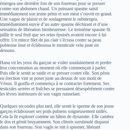
émergea une dernière fois de son fourreau pour se presser
contre son abdomen chaud. Un puissant spasme saisit
immédiatement son jeune pénis et son méat s’ouvrit en grand.
Une vague de plaisir et de soulagement le submergea,
immédiatement suivie d’un autre spasme déchirant et d’une
sensation de libération bienheureuse. Le troisième spasme fit
jaillir le seul fruit que ses reins épuisés avaient encore à lui
offrir. Un mince filet de jus clair s’écrasa contre sa peau
pubienne lisse et éclaboussa le monticule velu juste en
dessous.
Hana vit les yeux du garçon se voiler soudainement et perdre
leur concentration au moment où elle commençait à parler.
Puis elle le sentit se raidir et se presser contre elle. Son pénis
en érection vint se poser juste au-dessus de son mont de
Vénus. Il gonfla et commença à se contracter fortement. Ses
testicules serrées et fraîches se pressaient désespérément contre
les lèvres intérieures de son vagin ruisselant.
Quelques secondes plus tard, elle sentit le sperme de son jeune
garçon éclabousser ses poils pubiens soigneusement taillés.
Cela la fit exploser comme un bâton de dynamite. Elle cambra
le dos et gémit bruyamment. Son clitoris surstimulé disparut
dans son fourreau. Son vagin se mit à spasmer, libérant