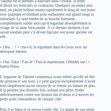
Takumi fut le premier à basculer dans l’extase. Il sentit
d’abord ses testicules se contracter. Quelques secondes plus
tard, un plaisir brûlant monta rapidement le long de son jeune
sexe palpitant et frétillant pour enflammer son gland rougi et
ruisselant. Le sein tomba de sa bouche haletante,
complètement oublié alors qu’il regardait désespérément le
visage de sa tante bien-aimée. À ce dernier moment, il ne
savait soudain plus s’il devait éjaculer son jeune sperme sur
elle.
« Oba… ? » cria-t-il, la regardant dans les yeux avec un
désespoir intense.
« Oui, Taku ! Fais-le ! Fais-le maintenant. Ohhhhh oui ! »
haleta Hana.
L’orgasme de Takumi commença avant même qu’elle ait fini
de prononcer son nom. Le petit garçon inexpérimenté n’avait
tout simplement aucun moyen de se retenir un instant de plus.
Il la pénétra une dernière fois, sentant son pénis frotter
délicieusement contre son bouton dur et doux et à travers les
petits poils chatouilleux de chaque côté.
Puis il se figea et se pressa contre elle. Le gland de son pénis