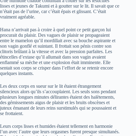
Une humidité chaude continuait à couler sur les testicules
lisses et jeunes de Takumi et à goutter sur le lit. Il savait que ce
n’était pas de l’urine, car c’était épais et glissant. C’était
vraiment agréable.
Hana n’arrivait pas à croire à quel point ce petit garçon lui
procurait du plaisir. Des vagues de plaisir se propageaient
entre le mamelon qu’il mordillait avec sa bouche aspirante et
son vagin gonflé et suintant. Il frottait son pénis contre son
clitoris brûlant à la vitesse et avec la pression parfaites. Les
étincelles d’extase qu’il allumait dans son vagin avaient
enflammé sa mèche et une explosion était imminente. Elle
sentait son corps se crisper dans l’effort de se retenir encore
quelques instants.
Les deux corps en sueur sur le lit étaient étrangement
silencieux alors qu’ils s’accouplaient. Les seuls sons pendant
plusieurs longues minutes délirantes étaient des halètements,
des gémissements aigus de plaisir et les bruits obscènes et
juteux émanant de leurs reins surstimulés qui se poussaient et
se frottaient.
Leurs corps lisses et humides étaient tellement en harmonie
l’un avec l’autre que leurs orgasmes furent presque simultanés.