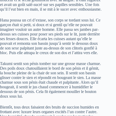
et avait un goût salé-sucré sur ses papilles sensibles. Une fois
qu’il l’eut bien en main, il se mit à le sucer avec enthousiasme.
Hana poussa un cri d’extase, son corps se tordant sous lui. Ce
garçon était si petit, si doux et si gentil qu’elle ne pouvait
imaginer vouloir un autre homme. Elle passa ses jambes par-
dessus ses cuisses pour poser ses pieds sur le lit, juste derrière
ses fesses douces. Elle écarta les cuisses autant qu’elle le
pouvait et remonta son bassin jusqu’à sentir le dessous doux
de son sexe palpitant juste au-dessus de son clitoris gonflé à
bloc. Puis elle attrapa le creux de son dos et l’attira vers elle.
Takumi sentit son pénis tomber sur une grosse masse charnue.
Des poils doux chatouillaient le bord de son pénis et il gémit,
la bouche pleine de la chair de son sein. Il sentit son bassin
glisser contre le sien et répondit en bougeant le sien. La masse
charnue sous son pénis était chaude et palpitante. Alors qu’il
bougeait, il sentit le jus chaud commencer à humidifier le
dessous de son pénis. Cela fit également mouiller le bouton
doux sous lui.
Bientôt, tous deux faisaient des bruits de succion humides en
frottant avec luxure leurs organes excités l’un contre l’autre.