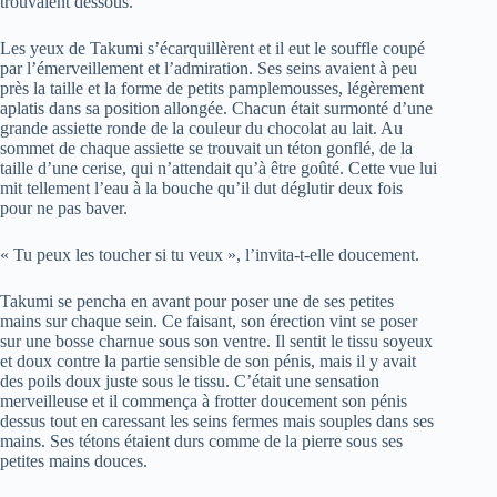
trouvaient dessous.
Les yeux de Takumi s’écarquillèrent et il eut le souffle coupé
par l’émerveillement et l’admiration. Ses seins avaient à peu
près la taille et la forme de petits pamplemousses, légèrement
aplatis dans sa position allongée. Chacun était surmonté d’une
grande assiette ronde de la couleur du chocolat au lait. Au
sommet de chaque assiette se trouvait un téton gonflé, de la
taille d’une cerise, qui n’attendait qu’à être goûté. Cette vue lui
mit tellement l’eau à la bouche qu’il dut déglutir deux fois
pour ne pas baver.
« Tu peux les toucher si tu veux », l’invita-t-elle doucement.
Takumi se pencha en avant pour poser une de ses petites
mains sur chaque sein. Ce faisant, son érection vint se poser
sur une bosse charnue sous son ventre. Il sentit le tissu soyeux
et doux contre la partie sensible de son pénis, mais il y avait
des poils doux juste sous le tissu. C’était une sensation
merveilleuse et il commença à frotter doucement son pénis
dessus tout en caressant les seins fermes mais souples dans ses
mains. Ses tétons étaient durs comme de la pierre sous ses
petites mains douces.