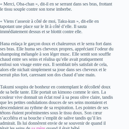
« Merci, Oba-chan », dit-il en se serrant dans ses bras, frottant
le tissu souple contre son torse imberbe.
« Viens t’asseoir à côté de moi, Taku-kun », dit-elle en
tapotant une place sur le lit à côté d’elle. Il sauta
immédiatement dessus et se blottit contre elle.
Hana enlaça le garçon doux et chaleureux et le serra fort dans
ses bras. Elle huma ses cheveux propres, appréciant l’odeur du
shampoing mélangée à son léger musc. Elle sentit son souffle
chaud entre ses seins et réalisa qu’elle avait pratiquement
enfoui son visage entre eux. Il semblait très satisfait de cela,
alors elle nichait simplement sa joue dans ses cheveux et le
serrait plus fort, caressant son dos chaud d’une main.
Takumi soupira de bonheur en contemplant le décolleté doux
de sa belle tante. Elle portait un kimono comme le sien. La
couleur vive donnait un éclat rosé à sa peau olive claire, tandis
que les petites ondulations douces de ses seins montaient et
descendaient au rythme de sa respiration. Les pointes de ses
tétons étaient proéminentes sous le tissu doux. Son cœur
s’accéléra et sa bouche s’emplit de salive tandis qu’il les
admirait. Ils lui donnèrent envie de se souvenir de quand il
tétait les seins de
sa mère
quand il était bébé.