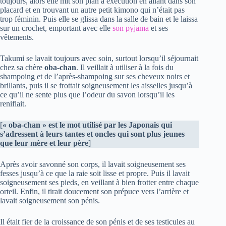
toujours, alors elle mit son plan à exécution en allant dans son
placard et en trouvant un autre petit kimono qui n’était pas
trop féminin. Puis elle se glissa dans la salle de bain et le laissa
sur un crochet, emportant avec elle
son pyjama
et ses
vêtements.
Takumi se lavait toujours avec soin, surtout lorsqu’il séjournait
chez sa chère
oba-chan
. Il veillait à utiliser à la fois du
shampoing et de l’après-shampoing sur ses cheveux noirs et
brillants, puis il se frottait soigneusement les aisselles jusqu’à
ce qu’il ne sente plus que l’odeur du savon lorsqu’il les
reniflait.
[
« oba-chan » est le mot utilisé par les Japonais qui
s’adressent à leurs tantes et oncles qui sont plus jeunes
que leur mère et leur père
]
Après avoir savonné son corps, il lavait soigneusement ses
fesses jusqu’à ce que la raie soit lisse et propre. Puis il lavait
soigneusement ses pieds, en veillant à bien frotter entre chaque
orteil. Enfin, il tirait doucement son prépuce vers l’arrière et
lavait soigneusement son pénis.
Il était fier de la croissance de son pénis et de ses testicules au