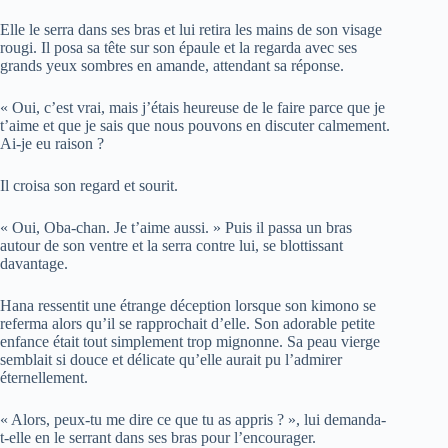
Elle le serra dans ses bras et lui retira les mains de son visage
rougi. Il posa sa tête sur son épaule et la regarda avec ses
grands yeux sombres en amande, attendant sa réponse.
« Oui, c’est vrai, mais j’étais heureuse de le faire parce que je
t’aime et que je sais que nous pouvons en discuter calmement.
Ai-je eu raison ?
Il croisa son regard et sourit.
« Oui, Oba-chan. Je t’aime aussi. » Puis il passa un bras
autour de son ventre et la serra contre lui, se blottissant
davantage.
Hana ressentit une étrange déception lorsque son kimono se
referma alors qu’il se rapprochait d’elle. Son adorable petite
enfance était tout simplement trop mignonne. Sa peau vierge
semblait si douce et délicate qu’elle aurait pu l’admirer
éternellement.
« Alors, peux-tu me dire ce que tu as appris ? », lui demanda-
t-elle en le serrant dans ses bras pour l’encourager.