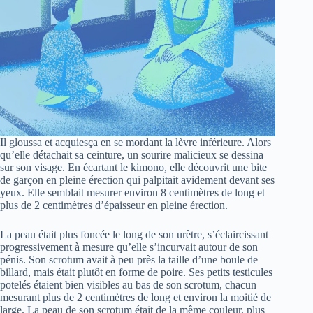
Il gloussa et acquiesça en se mordant la lèvre inférieure. Alors
qu’elle détachait sa ceinture, un sourire malicieux se dessina
sur son visage. En écartant le kimono, elle découvrit une bite
de garçon en pleine érection qui palpitait avidement devant ses
yeux. Elle semblait mesurer environ 8 centimètres de long et
plus de 2 centimètres d’épaisseur en pleine érection.
La peau était plus foncée le long de son urètre, s’éclaircissant
progressivement à mesure qu’elle s’incurvait autour de son
pénis. Son scrotum avait à peu près la taille d’une boule de
billard, mais était plutôt en forme de poire. Ses petits testicules
potelés étaient bien visibles au bas de son scrotum, chacun
mesurant plus de 2 centimètres de long et environ la moitié de
large. La peau de son scrotum était de la même couleur, plus