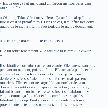
« Est-ce que ça fait mal quand un garçon met son pénis dans
ton ventre ? »
« Oh, non, Taku. C’est merveilleux. Ça ne fait mal qu’à une
fille si c’est sa première fois. Dans ce cas, il faut être très doux
quand on le met. En fait, il faut toujours le mettre doucement.
»
« Je le ferai, Oba-chan. Je te le promets. »
Elle lui sourit tendrement. « Je sais que tu le feras, Taku-kun.
»
Il se blottit encore plus contre son épaule. Elle caressa son bras
pendant un moment, puis son flanc. Elle ne tarda pas à sentir
son os pelvien et la fesse douce et chaude qui se trouvait
derrière. Ses fesses étaient rondes et fermes, mais pas encore
musclées. Elles étaient très agréables au toucher de sa main
douce. Elle sentit sa main vagabonder le long de son flanc,
faisant balancer son bras entre ses seins et son abdomen. Son
vagin commença à gonfler et à picoter à mesure qu’il se
lubrifiait. Un coup d’œil à son kimono révéla une bosse
proéminente juste au-dessus de sa taille. Les choses se