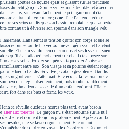
plusieurs gouttes de liquide épais et glissant sur les testicules
lisses du petit garçon. Son bassin se mit à trembler et à secouer
dans les airs, soulevant facilement le petit garçon qui était
encore en train d’avoir un orgasme. Elle l’entendit gémir
contre ses seins tandis que son bassin tremblait et que sa petite
bite continuait à déverser son sperme dans son triangle velu.
Finalement, Hana sentit la tension quitter son corps et elle se
laissa retomber sur le lit avec son neveu gémissant et haletant
sur elle. Elle caressa doucement son dos et ses fesses en sueur
alors qu’il était allongé mollement sur elle, la tête posée sur
l’un de ses seins doux et son pénis visqueux et épuisé se
ramollissant entre eux. Son visage et sa poitrine étaient rougis
par une lueur chaude. Sa vulve picotait agréablement tandis
que son gonflement s’atténuait. Elle écouta la respiration de
son neveu se régulariser lentement, puis tomber rapidement
dans le rythme lent et saccadé d’un enfant endormi. Elle le
serra fort dans ses bras et ferma les yeux.
Hana se réveilla quelques heures plus tard, ayant besoin
d’
aller aux toilettes
. Le garçon nu s’était retourné sur le lit à
côté d’elle et dormait toujours profondément. Après avoir fait
ses besoins, elle se lava soigneusement. Elle ne put
s’empêcher de sourire en voyant le désordre que Takumi et