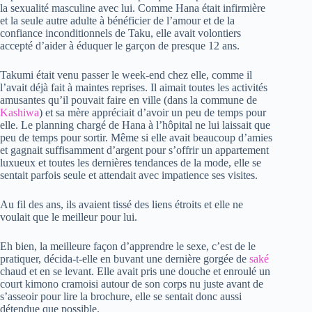
la sexualité masculine avec lui. Comme Hana était infirmière
et la seule autre adulte à bénéficier de l’amour et de la
confiance inconditionnels de Taku, elle avait volontiers
accepté d’aider à éduquer le garçon de presque 12 ans.
Takumi était venu passer le week-end chez elle, comme il
l’avait déjà fait à maintes reprises. Il aimait toutes les activités
amusantes qu’il pouvait faire en ville (dans la commune de
Kashiwa
) et sa mère appréciait d’avoir un peu de temps pour
elle. Le planning chargé de Hana à l’hôpital ne lui laissait que
peu de temps pour sortir. Même si elle avait beaucoup d’amies
et gagnait suffisamment d’argent pour s’offrir un appartement
luxueux et toutes les dernières tendances de la mode, elle se
sentait parfois seule et attendait avec impatience ses visites.
Au fil des ans, ils avaient tissé des liens étroits et elle ne
voulait que le meilleur pour lui.
Eh bien, la meilleure façon d’apprendre le sexe, c’est de le
pratiquer, décida-t-elle en buvant une dernière gorgée de
saké
chaud et en se levant. Elle avait pris une douche et enroulé un
court kimono cramoisi autour de son corps nu juste avant de
s’asseoir pour lire la brochure, elle se sentait donc aussi
détendue que possible.