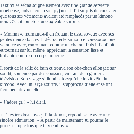
Takumi se sécha soigneusement avec une grande serviette
moelleuse, puis chercha son pyjama. Il fut surpris de constater
que tous ses vêtements avaient été remplacés par un kimono
noir. C’était toutefois une agréable surprise.
« Mmmm », murmura-t-il en frottant le tissu soyeux avec ses
petites mains douces. Il décrocha le kimono et caressa sa joue
veloutée avec, ronronnant comme un chaton. Puis il l’enfilait
et tournait sur lui-même, appréciant la sensation lisse et
brillante contre son corps imberbe.
Il sortit de la salle de bain et trouva son oba-chan allongée sur
son lit, soutenue par des coussins, en train de regarder la
télévision. Son visage s’illumina lorsqu’elle le vit vêtu du
kimono. Avec un large sourire, il s’approcha d’elle et se tint
fièrement devant elle.
« J’adore ça ! » lui dit-il.
« Tu es très beau avec, Taku-kun », répondit-elle avec une
sincère admiration. « À partir de maintenant, tu pourras le
porter chaque fois que tu viendras. »