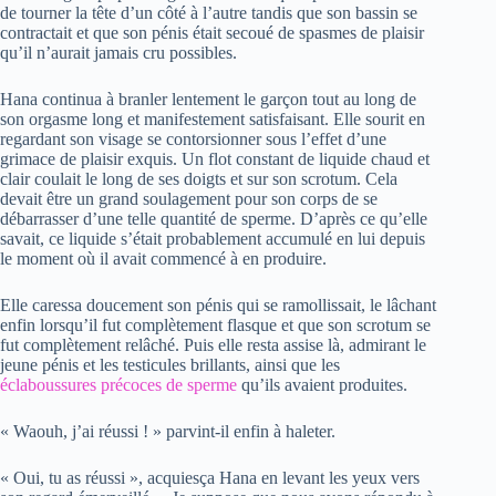
de tourner la tête d’un côté à l’autre tandis que son bassin se
contractait et que son pénis était secoué de spasmes de plaisir
qu’il n’aurait jamais cru possibles.
Hana continua à branler lentement le garçon tout au long de
son orgasme long et manifestement satisfaisant. Elle sourit en
regardant son visage se contorsionner sous l’effet d’une
grimace de plaisir exquis. Un flot constant de liquide chaud et
clair coulait le long de ses doigts et sur son scrotum. Cela
devait être un grand soulagement pour son corps de se
débarrasser d’une telle quantité de sperme. D’après ce qu’elle
savait, ce liquide s’était probablement accumulé en lui depuis
le moment où il avait commencé à en produire.
Elle caressa doucement son pénis qui se ramollissait, le lâchant
enfin lorsqu’il fut complètement flasque et que son scrotum se
fut complètement relâché. Puis elle resta assise là, admirant le
jeune pénis et les testicules brillants, ainsi que les
éclaboussures précoces de sperme
qu’ils avaient produites.
« Waouh, j’ai réussi ! » parvint-il enfin à haleter.
« Oui, tu as réussi », acquiesça Hana en levant les yeux vers