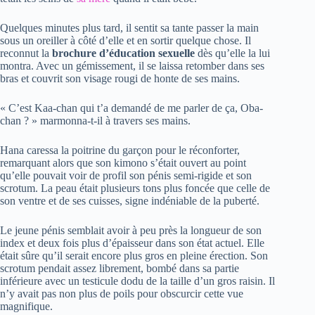
Quelques minutes plus tard, il sentit sa tante passer la main
sous un oreiller à côté d’elle et en sortir quelque chose. Il
reconnut la
brochure d’éducation sexuelle
dès qu’elle la lui
montra. Avec un gémissement, il se laissa retomber dans ses
bras et couvrit son visage rougi de honte de ses mains.
« C’est Kaa-chan qui t’a demandé de me parler de ça, Oba-
chan ? » marmonna-t-il à travers ses mains.
Hana caressa la poitrine du garçon pour le réconforter,
remarquant alors que son kimono s’était ouvert au point
qu’elle pouvait voir de profil son pénis semi-rigide et son
scrotum. La peau était plusieurs tons plus foncée que celle de
son ventre et de ses cuisses, signe indéniable de la puberté.
Le jeune pénis semblait avoir à peu près la longueur de son
index et deux fois plus d’épaisseur dans son état actuel. Elle
était sûre qu’il serait encore plus gros en pleine érection. Son
scrotum pendait assez librement, bombé dans sa partie
inférieure avec un testicule dodu de la taille d’un gros raisin. Il
n’y avait pas non plus de poils pour obscurcir cette vue
magnifique.