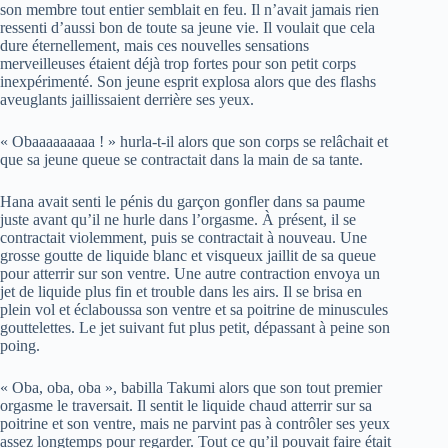
son membre tout entier semblait en feu. Il n’avait jamais rien
ressenti d’aussi bon de toute sa jeune vie. Il voulait que cela
dure éternellement, mais ces nouvelles sensations
merveilleuses étaient déjà trop fortes pour son petit corps
inexpérimenté. Son jeune esprit explosa alors que des flashs
aveuglants jaillissaient derrière ses yeux.
« Obaaaaaaaaa ! » hurla-t-il alors que son corps se relâchait et
que sa jeune queue se contractait dans la main de sa tante.
Hana avait senti le pénis du garçon gonfler dans sa paume
juste avant qu’il ne hurle dans l’orgasme. À présent, il se
contractait violemment, puis se contractait à nouveau. Une
grosse goutte de liquide blanc et visqueux jaillit de sa queue
pour atterrir sur son ventre. Une autre contraction envoya un
jet de liquide plus fin et trouble dans les airs. Il se brisa en
plein vol et éclaboussa son ventre et sa poitrine de minuscules
gouttelettes. Le jet suivant fut plus petit, dépassant à peine son
poing.
« Oba, oba, oba », babilla Takumi alors que son tout premier
orgasme le traversait. Il sentit le liquide chaud atterrir sur sa
poitrine et son ventre, mais ne parvint pas à contrôler ses yeux
assez longtemps pour regarder. Tout ce qu’il pouvait faire était