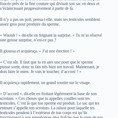
foncée près de la fine couture qui divisait son sac en deux et
s’éclaircissant progressivement à partir de là.
Il n’y a pas un poil, pensa-t-elle, mais ses testicules semblent
assez gros pour produire du sperme.
« Waouh ! » dit-elle en feignant la surprise, « Tu m’as réservé
une grosse surprise, n’est-ce pas ?
Il gloussa et acquiesça. « J’ai une érection ! »
« C’est sûr. Il faut que tu en aies une pour que le sperme
puisse sortir, donc tu fais très bien ton travail. Maintenant, je
dois faire le mien. Je vais le toucher, d’accord ? »
Il acquiesça rapidement, un grand sourire sur le visage.
« D’accord », dit-elle en frottant légèrement la base de son
scrotum. « Ces choses que tu appelles couilles sont tes
testicules. C’est là que ton sperme est produit. Le sac qui les
entoure s’appelle ton scrotum. La raison pour laquelle tes
testicules pendent à l’extérieur de ton corps est qu’ils
fonctionnent à une température plus fraîche que le reste de ton