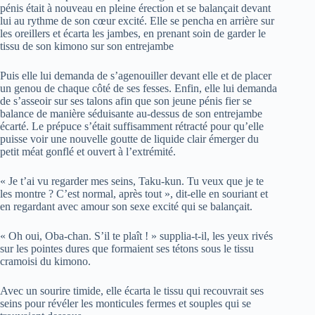
pénis était à nouveau en pleine érection et se balançait devant
lui au rythme de son cœur excité. Elle se pencha en arrière sur
les oreillers et écarta les jambes, en prenant soin de garder le
tissu de son kimono sur son entrejambe
Puis elle lui demanda de s’agenouiller devant elle et de placer
un genou de chaque côté de ses fesses. Enfin, elle lui demanda
de s’asseoir sur ses talons afin que son jeune pénis fier se
balance de manière séduisante au-dessus de son entrejambe
écarté. Le prépuce s’était suffisamment rétracté pour qu’elle
puisse voir une nouvelle goutte de liquide clair émerger du
petit méat gonflé et ouvert à l’extrémité.
« Je t’ai vu regarder mes seins, Taku-kun. Tu veux que je te
les montre ? C’est normal, après tout », dit-elle en souriant et
en regardant avec amour son sexe excité qui se balançait.
« Oh oui, Oba-chan. S’il te plaît ! » supplia-t-il, les yeux rivés
sur les pointes dures que formaient ses tétons sous le tissu
cramoisi du kimono.
Avec un sourire timide, elle écarta le tissu qui recouvrait ses
seins pour révéler les monticules fermes et souples qui se