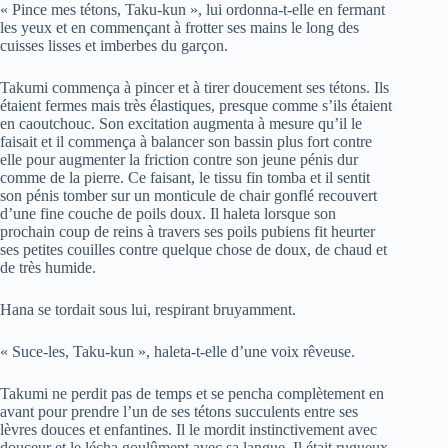
« Pince mes tétons, Taku-kun », lui ordonna-t-elle en fermant
les yeux et en commençant à frotter ses mains le long des
cuisses lisses et imberbes du garçon.
Takumi commença à pincer et à tirer doucement ses tétons. Ils
étaient fermes mais très élastiques, presque comme s’ils étaient
en caoutchouc. Son excitation augmenta à mesure qu’il le
faisait et il commença à balancer son bassin plus fort contre
elle pour augmenter la friction contre son jeune pénis dur
comme de la pierre. Ce faisant, le tissu fin tomba et il sentit
son pénis tomber sur un monticule de chair gonflé recouvert
d’une fine couche de poils doux. Il haleta lorsque son
prochain coup de reins à travers ses poils pubiens fit heurter
ses petites couilles contre quelque chose de doux, de chaud et
de très humide.
Hana se tordait sous lui, respirant bruyamment.
« Suce-les, Taku-kun », haleta-t-elle d’une voix rêveuse.
Takumi ne perdit pas de temps et se pencha complètement en
avant pour prendre l’un de ses tétons succulents entre ses
lèvres douces et enfantines. Il le mordit instinctivement avec
douceur et le lécha goulûment avec sa langue. Il était rugueux