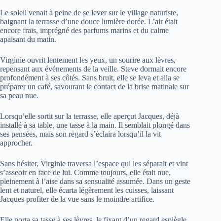
Le soleil venait à peine de se lever sur le village naturiste,
baignant la terrasse d’une douce lumière dorée. L’air était
encore frais, imprégné des parfums marins et du calme
apaisant du matin.
Virginie ouvrit lentement les yeux, un sourire aux lèvres,
repensant aux événements de la veille. Steve dormait encore
profondément à ses côtés. Sans bruit, elle se leva et alla se
préparer un café, savourant le contact de la brise matinale sur
sa peau nue.
Lorsqu’elle sortit sur la terrasse, elle aperçut Jacques, déjà
installé à sa table, une tasse à la main. Il semblait plongé dans
ses pensées, mais son regard s’éclaira lorsqu’il la vit
approcher.
Sans hésiter, Virginie traversa l’espace qui les séparait et vint
s’asseoir en face de lui. Comme toujours, elle était nue,
pleinement à l’aise dans sa sensualité assumée. Dans un geste
lent et naturel, elle écarta légèrement les cuisses, laissant
Jacques profiter de la vue sans le moindre artifice.
Elle porta sa tasse à ses lèvres, le fixant d’un regard espiègle.