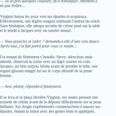
— Tu as pris quelques couleurs, fit-il remarquer. Attention à
ne pas brûler…
Virginie baissa les yeux vers ses épaules et acquiesça.
Effectivement, une légère rougeur trahissait l’ardeur du soleil.
Sans hésitation, elle attrapa un tube de crème posé sur la table
et le tendit à Jacques avec un sourire amusé.
— Vous pourriez m’aider ? demanda-t-elle d’une voix douce.
Après tout, j’ai fait pareil pour vous ce matin…
Un instant de flottement s’installa. Steve, silencieux mais
attentif, observait la scène avec un léger sourire en coin.
Jacques, un brin surpris, hésita avant de prendre le tube, son
regard glissant malgré lui sur le corps dénudé de la jeune
femme.
— Avec plaisir, répondit-il finalement.
Il se leva et se plaça derrière Virginie, ses mains prenant une
noisette de crème avant de la déposer délicatement sur sa peau
brûlante. Ses doigts expérimentés commencèrent à masser ses
épaules, étalant la lotion avec des gestes lents et appliqués.