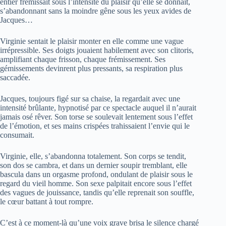
entier frémissait sous l’intensité du plaisir qu’elle se donnait,
s’abandonnant sans la moindre gêne sous les yeux avides de
Jacques…
Virginie sentait le plaisir monter en elle comme une vague
irrépressible. Ses doigts jouaient habilement avec son clitoris,
amplifiant chaque frisson, chaque frémissement. Ses
gémissements devinrent plus pressants, sa respiration plus
saccadée.
Jacques, toujours figé sur sa chaise, la regardait avec une
intensité brûlante, hypnotisé par ce spectacle auquel il n’aurait
jamais osé rêver. Son torse se soulevait lentement sous l’effet
de l’émotion, et ses mains crispées trahissaient l’envie qui le
consumait.
Virginie, elle, s’abandonna totalement. Son corps se tendit,
son dos se cambra, et dans un dernier soupir tremblant, elle
bascula dans un orgasme profond, ondulant de plaisir sous le
regard du vieil homme. Son sexe palpitait encore sous l’effet
des vagues de jouissance, tandis qu’elle reprenait son souffle,
le cœur battant à tout rompre.
C’est à ce moment-là qu’une voix grave brisa le silence chargé