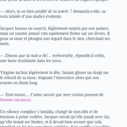
— Alors, tu as bien profité de la soirée ?
demanda-t-elle, sa
voix teintée d’une malice évidente.
Jacques haussa un sourcil, légèrement surpris par son audace,
mais un sourire amusé vint rapidement flotter sur ses lèvres. Il
posa sa tasse et plongea son regard dans le sien, cherchant ses
mots.
— Disons que la nuit a été… mémorable,
répondit-il enfin,
une lueur troublante dans les yeux.
Virginie inclina légèrement la tête, faisant glisser un doigt sur
le rebord de sa tasse, feignant l’innocence alors que son
sourire en disait long.
— Tant mieux… J’aime savoir que mes voisins passent de
bonnes vacances
.
Un silence complice s’installa, chargé de non-dits et de
tensions à peine voilées. Jacques savait qu’elle jouait avec lui,
qu’elle testait ses limites, et il devait bien avouer que cela
réveillait en lui des sensations oubliées. Son souffle s’accéléra