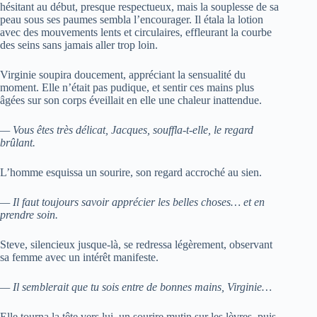
hésitant au début, presque respectueux, mais la souplesse de sa
peau sous ses paumes sembla l’encourager. Il étala la lotion
avec des mouvements lents et circulaires, effleurant la courbe
des seins sans jamais aller trop loin.
Virginie soupira doucement, appréciant la sensualité du
moment. Elle n’était pas pudique, et sentir ces mains plus
âgées sur son corps éveillait en elle une chaleur inattendue.
— Vous êtes très délicat, Jacques, souffla-t-elle, le regard
brûlant.
L’homme esquissa un sourire, son regard accroché au sien.
— Il faut toujours savoir apprécier les belles choses… et en
prendre soin.
Steve, silencieux jusque-là, se redressa légèrement, observant
sa femme avec un intérêt manifeste.
— Il semblerait que tu sois entre de bonnes mains, Virginie…
Elle tourna la tête vers lui, un sourire mutin sur les lèvres, puis