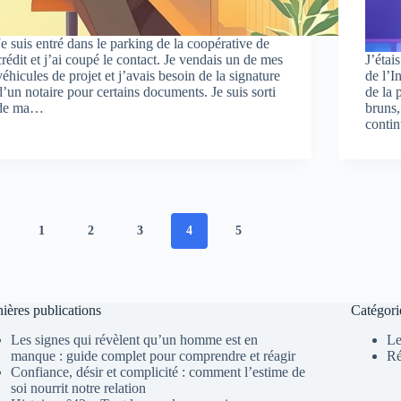
Je suis entré dans le parking de la coopérative de
crédit et j’ai coupé le contact. Je vendais un de mes
J’étai
véhicules de projet et j’avais besoin de la signature
de l’I
d’un notaire pour certains documents. Je suis sorti
de la 
de ma…
bruns,
conti
1
2
3
4
5
ières publications
Catégori
Les signes qui révèlent qu’un homme est en
Le
manque : guide complet pour comprendre et réagir
Ré
Confiance, désir et complicité : comment l’estime de
soi nourrit notre relation