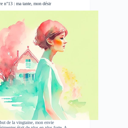
re n°13 : ma tante, mon désir
ut de la vingtaine, mon envie
rimenter était de plus en plus forte. A