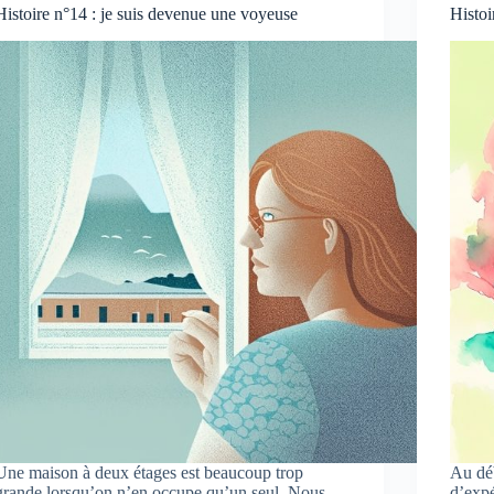
Histoire n°14 : je suis devenue une voyeuse
Histoi
Une maison à deux étages est beaucoup trop
Au déb
grande lorsqu’on n’en occupe qu’un seul. Nous
d’expé